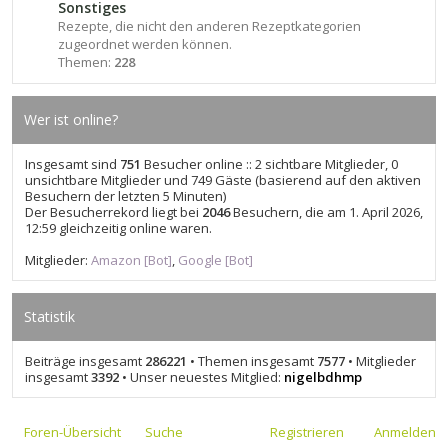
Sonstiges
Rezepte, die nicht den anderen Rezeptkategorien
zugeordnet werden können.
Themen:
228
Wer ist online?
Insgesamt sind
751
Besucher online :: 2 sichtbare Mitglieder, 0
unsichtbare Mitglieder und 749 Gäste (basierend auf den aktiven
Besuchern der letzten 5 Minuten)
Der Besucherrekord liegt bei
2046
Besuchern, die am 1. April 2026,
12:59 gleichzeitig online waren.
Mitglieder:
Amazon [Bot]
,
Google [Bot]
Statistik
Beiträge insgesamt
286221
• Themen insgesamt
7577
• Mitglieder
insgesamt
3392
• Unser neuestes Mitglied:
nigelbdhmp
Foren-Übersicht
Suche
Registrieren
Anmelden