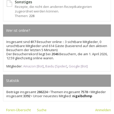
Sonstiges
Rezepte, die nicht den anderen Rezeptkategorien
zugeordnet werden können.
Themen:
228
Wer ist online?
Insgesamt sind
617
Besucher online :: 3 sichtbare Mitglieder, 0
unsichtbare Mitglieder und 614 Gäste (basierend auf den aktiven
Besuchern der letzten 5 Minuten)
Der Besucherrekord liegt bei
2046
Besuchern, die am 1. April 2026,
12:59 gleichzeitig online waren.
Mitglieder:
Amazon [Bot]
,
Baidu [Spider]
,
Google [Bot]
Statistik
Beiträge insgesamt
286224
• Themen insgesamt
7578
• Mitglieder
insgesamt
3392
• Unser neuestes Mitglied:
nigelbdhmp
Foren-Übersicht
Suche
Anmelden