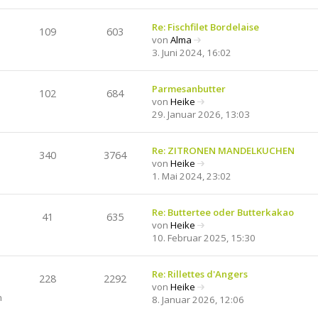
e
e
t
u
r
r
e
Re: Fischfilet Bordelaise
B
a
109
603
s
von
Alma
e
g
N
t
3. Juni 2024, 16:02
i
e
e
t
u
r
r
e
Parmesanbutter
B
a
102
684
s
von
Heike
e
g
N
t
29. Januar 2026, 13:03
i
e
e
t
u
r
r
e
Re: ZITRONEN MANDELKUCHEN
B
a
340
3764
s
von
Heike
e
g
N
t
1. Mai 2024, 23:02
i
e
e
t
u
r
r
e
Re: Buttertee oder Butterkakao
B
a
41
635
s
von
Heike
e
g
N
t
10. Februar 2025, 15:30
i
e
e
t
u
r
r
e
Re: Rillettes d'Angers
B
a
228
2292
s
von
Heike
e
g
N
n
t
8. Januar 2026, 12:06
i
e
e
t