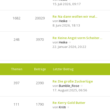
N
15. Juli 2026, 09:17
e
e
i
u
t
e
Re: Na dann wollen wir mal...
r
1682
20029
s
von
Heike
a
N
t
8. Juni 2026, 18:13
g
e
e
u
r
e
Re: Keine Angst vorm Scheiter…
B
248
3970
s
von
Heike
e
N
t
22. Januar 2026, 20:22
i
e
e
t
u
r
r
e
B
a
s
e
g
t
i
Themen
Beiträge
Letzter Beitrag
e
t
r
r
B
Re: Die große Zuckerlüge
a
397
2390
e
von
Bumble_Rose
g
N
i
17. August 2025, 06:56
e
t
u
r
e
Re: Kerry Gold Butter
a
111
1790
s
von
Kröti
g