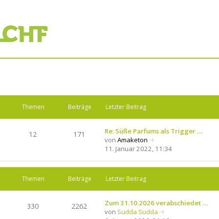
Themen
Beiträge
Letzter Beitrag
Re: Süße Parfums als Trigger …
12
171
von
Amaketon
N
11. Januar 2022, 11:34
e
u
e
Themen
Beiträge
Letzter Beitrag
s
t
e
Zum 31.10.2026 verabschiedet …
330
2262
r
von
Sudda Sudda
B
N