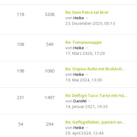
e
r
r
u
B
a
e
Re: Dem Petra sei Brot
118
3208
e
g
s
von
Heike
i
N
t
23. Dezember 2025, 00:13
t
e
e
r
u
r
a
e
B
Re: Tomatensuppe
g
108
549
s
e
von
Heike
t
i
N
17. März 2026, 17:29
e
t
e
r
r
u
B
a
e
Re: Oopsie-Rolle mit Brokkoli…
198
1080
e
g
s
von
Heike
i
N
t
19. Mai 2024, 13:30
t
e
e
r
u
r
a
e
Re: Deftige Taco-Tarte mit Ha…
B
231
1497
g
s
von
DaniWi
e
N
t
14. Januar 2021, 19:33
i
e
e
t
u
r
r
e
Re: Geflügelleber, paniert un…
B
a
54
294
s
von
Heike
e
g
N
t
29. April 2026, 12:44
i