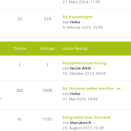
N
t
27. März 2024, 11:59
e
e
u
r
e
Re: Kopenhagen
B
22
224
s
von
Heike
e
N
t
4. Februar 2025, 15:06
i
e
e
t
u
r
r
e
B
a
s
e
Themen
Beiträge
Letzter Beitrag
g
t
i
e
t
Rezeptekennzeichnung
r
r
1
1
von
Nicole Wirth
B
a
N
10. Oktober 2013, 09:50
e
g
e
i
u
t
e
Re: Nussmus selber machen - w…
r
262
2938
s
von
Heike
a
N
n
t
31. Mai 2026, 18:09
g
e
e
u
r
e
B
Eiergedöns bzw. Eiersalat
s
91
1197
e
von
Marrakesch
t
i
N
20. August 2025, 10:38
e
t