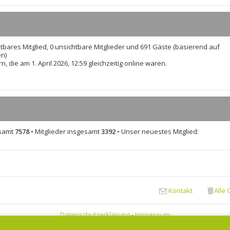
u
r
r
e
B
a
s
e
g
t
i
e
t
htbares Mitglied, 0 unsichtbare Mitglieder und 691 Gäste (basierend auf
r
r
en)
B
a
, die am 1. April 2026, 12:59 gleichzeitig online waren.
e
g
i
t
r
a
g
esamt
7578
• Mitglieder insgesamt
3392
• Unser neuestes Mitglied:
Kontakt
Alle
Datenschutzerklärung
-
Impressum