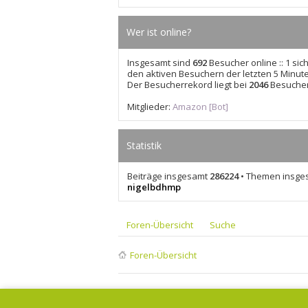
Wer ist online?
Insgesamt sind
692
Besucher online :: 1 sic
den aktiven Besuchern der letzten 5 Minut
Der Besucherrekord liegt bei
2046
Besuchern
Mitglieder:
Amazon [Bot]
Statistik
Beiträge insgesamt
286224
• Themen insg
nigelbdhmp
Foren-Übersicht
Suche
Foren-Übersicht