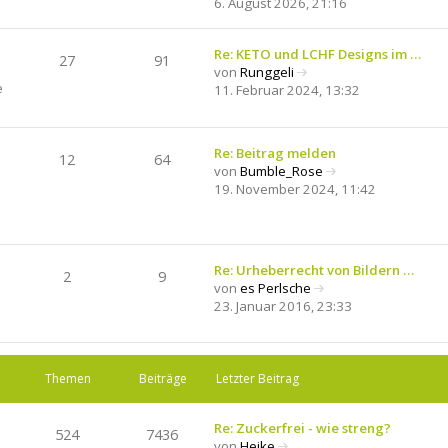
6. August 2026, 21:16
e
e
i
u
t
e
Re: KETO und LCHF Designs im …
27
91
r
s
von
Runggeli
N
a
e
t
11. Februar 2024, 13:32
e
g
e
u
r
e
B
Re: Beitrag melden
s
12
64
e
von
Bumble_Rose
t
i
N
19. November 2024, 11:42
e
t
e
r
r
u
B
a
e
e
g
s
i
Re: Urheberrecht von Bildern …
t
2
9
t
von
es Perlsche
e
r
N
23. Januar 2016, 23:33
r
a
e
B
g
u
e
e
i
s
Themen
Beiträge
Letzter Beitrag
t
t
r
e
a
Re: Zuckerfrei - wie streng?
r
524
7436
g
von
Heike
B