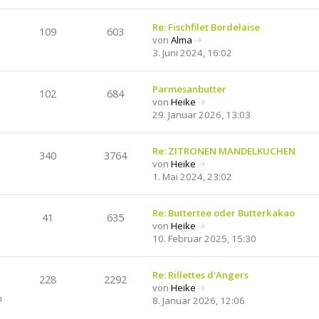
e
e
t
u
r
r
e
Re: Fischfilet Bordelaise
B
a
109
603
s
von
Alma
e
g
N
t
3. Juni 2024, 16:02
i
e
e
t
u
r
r
e
Parmesanbutter
B
a
102
684
s
von
Heike
e
g
N
t
29. Januar 2026, 13:03
i
e
e
t
u
r
r
e
Re: ZITRONEN MANDELKUCHEN
B
a
340
3764
s
von
Heike
e
g
N
t
1. Mai 2024, 23:02
i
e
e
t
u
r
r
e
Re: Buttertee oder Butterkakao
B
a
41
635
s
von
Heike
e
g
N
t
10. Februar 2025, 15:30
i
e
e
t
u
r
r
e
Re: Rillettes d'Angers
B
a
228
2292
s
von
Heike
e
g
N
n
t
8. Januar 2026, 12:06
i
e
e
t