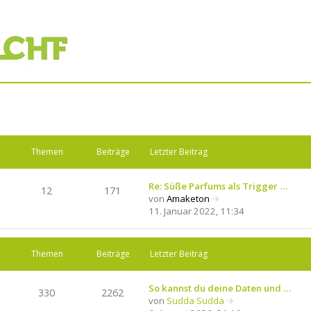
Themen
Beiträge
Letzter Beitrag
Re: Süße Parfums als Trigger …
12
171
von
Amaketon
N
11. Januar 2022, 11:34
e
u
e
Themen
Beiträge
Letzter Beitrag
s
t
e
So kannst du deine Daten und …
330
2262
r
von
Sudda Sudda
B
N