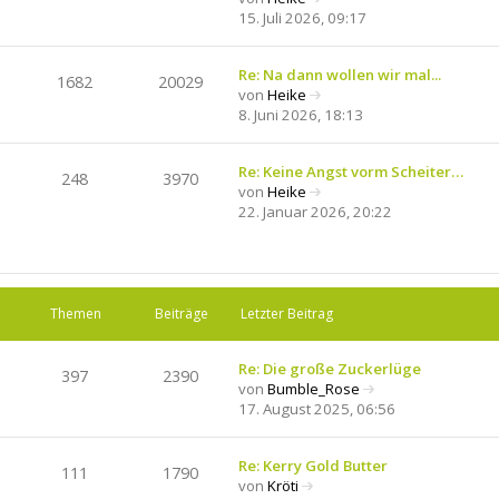
N
15. Juli 2026, 09:17
e
e
i
u
t
e
Re: Na dann wollen wir mal...
r
1682
20029
s
von
Heike
a
N
t
8. Juni 2026, 18:13
g
e
e
u
r
e
Re: Keine Angst vorm Scheiter…
B
248
3970
s
von
Heike
e
N
t
22. Januar 2026, 20:22
i
e
e
t
u
r
r
e
B
a
s
e
g
t
i
Themen
Beiträge
Letzter Beitrag
e
t
r
r
B
Re: Die große Zuckerlüge
a
397
2390
e
von
Bumble_Rose
g
N
i
17. August 2025, 06:56
e
t
u
r
e
Re: Kerry Gold Butter
a
111
1790
s
von
Kröti
g