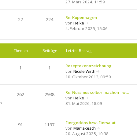
N
t
27. März 2024, 11:59
e
e
u
r
e
Re: Kopenhagen
B
22
224
s
von
Heike
e
N
t
4. Februar 2025, 15:06
i
e
e
t
u
r
r
e
B
a
s
e
Themen
Beiträge
Letzter Beitrag
g
t
i
e
t
Rezeptekennzeichnung
r
r
1
1
von
Nicole Wirth
B
a
N
10. Oktober 2013, 09:50
e
g
e
i
u
t
e
Re: Nussmus selber machen - w…
r
262
2938
s
von
Heike
a
N
n
t
31. Mai 2026, 18:09
g
e
e
u
r
e
B
Eiergedöns bzw. Eiersalat
s
91
1197
e
von
Marrakesch
t
i
N
20. August 2025, 10:38
e
t