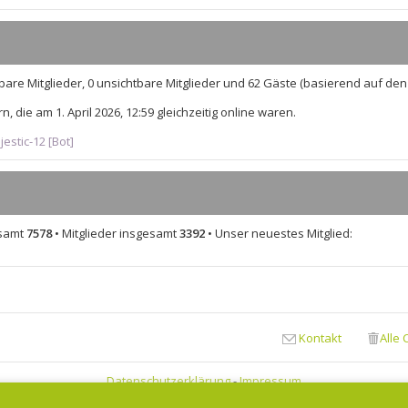
u
r
r
e
B
a
s
e
g
t
i
e
t
tbare Mitglieder, 0 unsichtbare Mitglieder und 62 Gäste (basierend auf den
r
r
B
a
, die am 1. April 2026, 12:59 gleichzeitig online waren.
e
g
i
estic-12 [Bot]
t
r
a
g
esamt
7578
• Mitglieder insgesamt
3392
• Unser neuestes Mitglied:
Kontakt
Alle
Datenschutzerklärung
-
Impressum