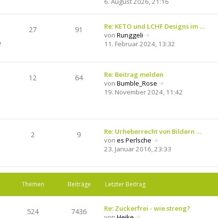
6. August 2026, 21:16
e
e
i
u
t
e
Re: KETO und LCHF Designs im …
27
91
r
s
von
Runggeli
N
a
e
t
11. Februar 2024, 13:32
e
g
e
u
r
e
B
Re: Beitrag melden
s
12
64
e
von
Bumble_Rose
t
i
N
19. November 2024, 11:42
e
t
e
r
r
u
B
a
e
e
g
s
i
Re: Urheberrecht von Bildern …
t
2
9
t
von
es Perlsche
e
r
N
23. Januar 2016, 23:33
r
a
e
B
g
u
e
e
i
s
Themen
Beiträge
Letzter Beitrag
t
t
r
e
a
Re: Zuckerfrei - wie streng?
r
524
7436
g
von
Heike
B