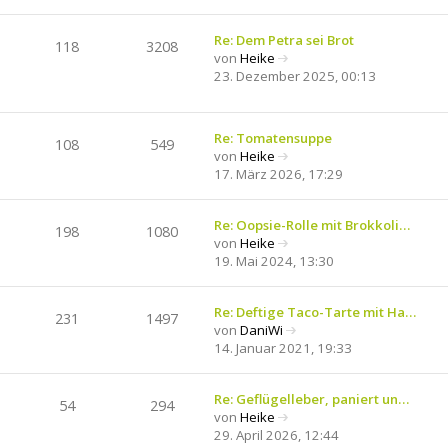
e
r
r
u
B
a
e
Re: Dem Petra sei Brot
118
3208
e
g
s
von
Heike
i
N
t
23. Dezember 2025, 00:13
t
e
e
r
u
r
a
e
B
Re: Tomatensuppe
g
108
549
s
e
von
Heike
t
i
N
17. März 2026, 17:29
e
t
e
r
r
u
B
a
e
Re: Oopsie-Rolle mit Brokkoli…
198
1080
e
g
s
von
Heike
i
N
t
19. Mai 2024, 13:30
t
e
e
r
u
r
a
e
Re: Deftige Taco-Tarte mit Ha…
B
231
1497
g
s
von
DaniWi
e
N
t
14. Januar 2021, 19:33
i
e
e
t
u
r
r
e
Re: Geflügelleber, paniert un…
B
a
54
294
s
von
Heike
e
g
N
t
29. April 2026, 12:44
i