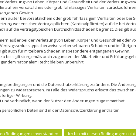
er Verletzung von Leben, Körper und Gesundheit und der Verletzung wesen
die auf ein vorsätzliches oder grob fahrlässiges Verhalten zurückzuführen s
tgangenen Gewinn.
ern außer bei vorsätzlichem oder grob fahrlässigem Verhalten oder bei 
tzung wesentlicher Vertragspflichten (Kardinalpflichten) auf die bei Ver
h auf die vertragstypischen Durchschnittsschäden begrenzt. Dies gilt au
mern außer bei der Verletzung von Leben, Körper und Gesundheit oder vo
i Vertragsschluss typischerweise vorhersehbaren Schäden und im Übrigen
s gilt auch für mittelbare Schäden, insbesondere entgangenen Gewinn.
a bis c gilt sinngemäß auch zugunsten der Mitarbeiter und Erfüllungsgehi
ngendem nationalem Recht bleiben unberührt.
tzungsbedingungen und die Datenschutzerklärung zu ändern. Die Änderung w
rungen zu widersprechen. Im Falle des Widerspruchs erlischt das zwische
ofortiger Wirkung.
t und verbindlich, wenn der Nutzer den Änderungen zugestimmt hat.
persönlichen Daten sind in der Datenschutzerklärung enthalten.