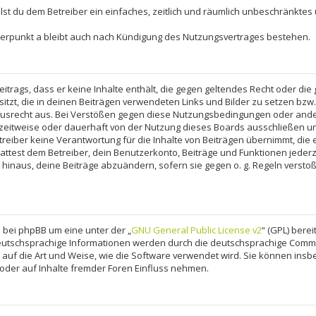
eilst du dem Betreiber ein einfaches, zeitlich und räumlich unbeschränktes
terpunkt a bleibt auch nach Kündigung des Nutzungsvertrages bestehen.
Beitrags, dass er keine Inhalte enthält, die gegen geltendes Recht oder die 
itzt, die in deinen Beiträgen verwendeten Links und Bilder zu setzen bzw
ausrecht aus. Bei Verstößen gegen diese Nutzungsbedingungen oder ander
eitweise oder dauerhaft von der Nutzung dieses Boards ausschließen und
eiber keine Verantwortung für die Inhalte von Beiträgen übernimmt, die er n
ttest dem Betreiber, dein Benutzerkonto, Beiträge und Funktionen jederz
 hinaus, deine Beiträge abzuändern, sofern sie gegen o. g. Regeln versto
 bei phpBB um eine unter der „
GNU General Public License v2
“ (GPL) bere
deutschsprachige Informationen werden durch die deutschsprachige Com
ss auf die Art und Weise, wie die Software verwendet wird. Sie können in
oder auf Inhalte fremder Foren Einfluss nehmen.