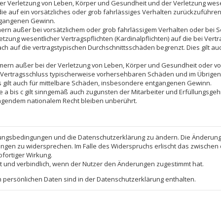
er Verletzung von Leben, Körper und Gesundheit und der Verletzung wesen
die auf ein vorsätzliches oder grob fahrlässiges Verhalten zurückzuführen s
tgangenen Gewinn.
ern außer bei vorsätzlichem oder grob fahrlässigem Verhalten oder bei 
tzung wesentlicher Vertragspflichten (Kardinalpflichten) auf die bei Ver
h auf die vertragstypischen Durchschnittsschäden begrenzt. Dies gilt au
mern außer bei der Verletzung von Leben, Körper und Gesundheit oder vo
i Vertragsschluss typischerweise vorhersehbaren Schäden und im Übrigen
s gilt auch für mittelbare Schäden, insbesondere entgangenen Gewinn.
a bis c gilt sinngemäß auch zugunsten der Mitarbeiter und Erfüllungsgehi
ngendem nationalem Recht bleiben unberührt.
tzungsbedingungen und die Datenschutzerklärung zu ändern. Die Änderung w
rungen zu widersprechen. Im Falle des Widerspruchs erlischt das zwische
ofortiger Wirkung.
t und verbindlich, wenn der Nutzer den Änderungen zugestimmt hat.
persönlichen Daten sind in der Datenschutzerklärung enthalten.