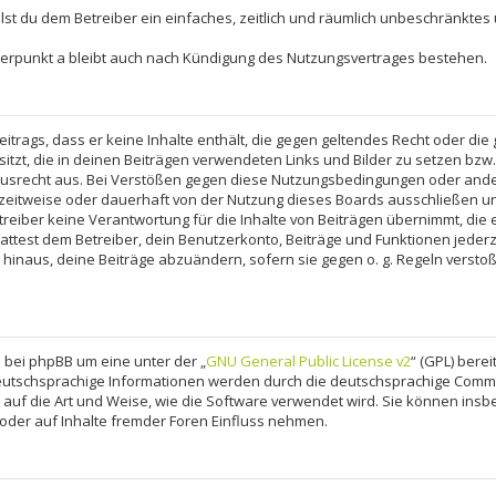
eilst du dem Betreiber ein einfaches, zeitlich und räumlich unbeschränktes
terpunkt a bleibt auch nach Kündigung des Nutzungsvertrages bestehen.
Beitrags, dass er keine Inhalte enthält, die gegen geltendes Recht oder die 
itzt, die in deinen Beiträgen verwendeten Links und Bilder zu setzen bzw
ausrecht aus. Bei Verstößen gegen diese Nutzungsbedingungen oder ander
eitweise oder dauerhaft von der Nutzung dieses Boards ausschließen und
eiber keine Verantwortung für die Inhalte von Beiträgen übernimmt, die er n
ttest dem Betreiber, dein Benutzerkonto, Beiträge und Funktionen jederz
 hinaus, deine Beiträge abzuändern, sofern sie gegen o. g. Regeln versto
 bei phpBB um eine unter der „
GNU General Public License v2
“ (GPL) bere
deutschsprachige Informationen werden durch die deutschsprachige Com
ss auf die Art und Weise, wie die Software verwendet wird. Sie können in
oder auf Inhalte fremder Foren Einfluss nehmen.