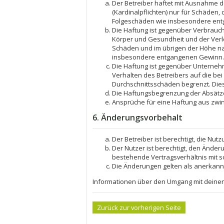
Der Betreiber haftet mit Ausnahme d
(Kardinalpflichten) nur für Schäden, 
Folgeschäden wie insbesondere en
Die Haftung ist gegenüber Verbrauch
Körper und Gesundheit und der Verle
Schäden und im übrigen der Höhe nac
insbesondere entgangenen Gewinn.
Die Haftung ist gegenüber Unterneh
Verhalten des Betreibers auf die be
Durchschnittsschäden begrenzt. Die
Die Haftungsbegrenzung der Absätze 
Ansprüche für eine Haftung aus zwi
6. Änderungsvorbehalt
Der Betreiber ist berechtigt, die Nu
Der Nutzer ist berechtigt, den Ände
bestehende Vertragsverhältnis mit s
Die Änderungen gelten als anerkann
Informationen über den Umgang mit deinen 
Zurück zur vorherigen Seite