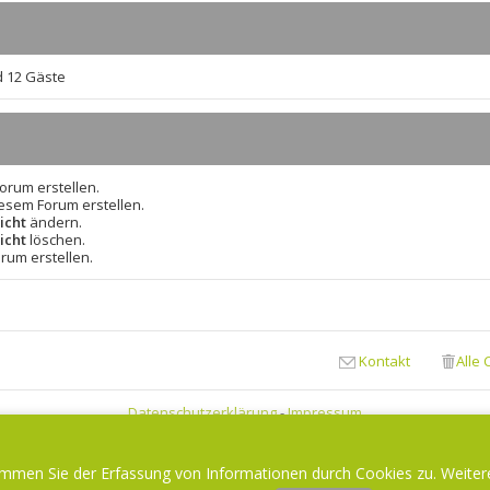
d 12 Gäste
rum erstellen.
esem Forum erstellen.
icht
ändern.
icht
löschen.
rum erstellen.
Kontakt
Alle
Datenschutzerklärung
-
Impressum
Aktuelle Zeit: 9. August 2026, 12:24
timmen Sie der Erfassung von Informationen durch Cookies zu. Weiter