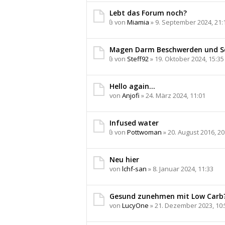
Lebt das Forum noch?
von
Miamia
» 9. September 2024, 21:
D
a
t
Magen Darm Beschwerden und 
e
von
Steff92
» 19. Oktober 2024, 15:35
i
D
a
a
n
t
Hello again…
h
e
von
Anjofi
» 24. März 2024, 11:01
a
i
n
a
g
n
Infused water
h
von
Pottwoman
» 20. August 2016, 20
a
D
n
a
g
t
Neu hier
e
von
lchf-san
» 8. Januar 2024, 11:33
i
a
n
Gesund zunehmen mit Low Carb
h
von
LucyOne
» 21. Dezember 2023, 10:
a
n