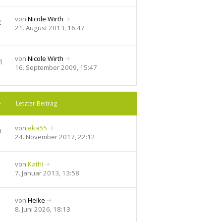
e
u
r
e
von
Nicole Wirth
2
B
s
N
21. August 2013, 16:47
e
t
e
i
e
u
t
r
e
von
Nicole Wirth
r
B
1
s
N
16. September 2009, 15:47
a
e
t
e
g
i
e
u
t
r
e
r
B
s
e
Letzter Beitrag
a
e
t
g
i
e
t
von
eka55
r
9
r
N
24. November 2017, 22:12
B
a
e
e
g
u
i
e
t
von
Kathi
s
N
r
7. Januar 2013, 13:58
t
e
a
e
u
g
r
e
von
Heike
B
s
N
8. Juni 2026, 18:13
e
t
e