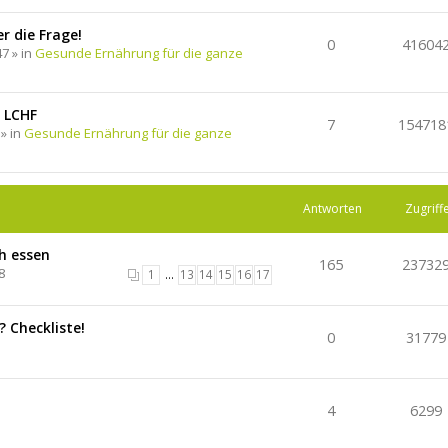
r die Frage!
0
41604
47 » in
Gesunde Ernährung für die ganze
 LCHF
7
154718
 » in
Gesunde Ernährung für die ganze
Antworten
Zugriff
h essen
165
23732
8
1
…
13
14
15
16
17
 Checkliste!
0
31779
4
6299