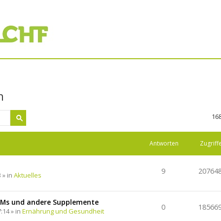
n
16
Antworten
Zugriff
9
20764
 » in
Aktuelles
EMs und andere Supplemente
0
18566
:14 » in
Ernährung und Gesundheit