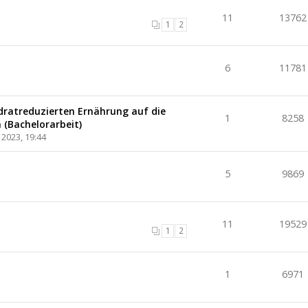
11
13762
1
2
6
11781
dratreduzierten Ernährung auf die
1
8258
 (Bachelorarbeit)
2023, 19:44
5
9869
11
19529
1
2
1
6971