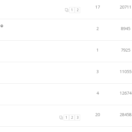
17
20711
1
2
☺️
2
8945
1
7925
3
11055
4
12674
20
28458
1
2
3