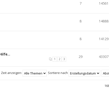
7
14561
8
14888
8
14129
3
ilfe...
29
43307
1
2
3
 Zeit anzeigen:
Sortiere nach
16