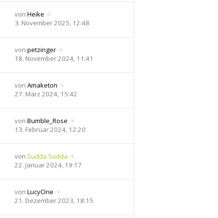
i
e
u
t
r
e
von
Heike
r
B
s
N
3. November 2025, 12:48
a
e
t
e
g
i
e
u
t
r
e
von
petzinger
r
B
s
N
18. November 2024, 11:41
a
e
t
e
g
i
e
u
t
r
e
von
Amaketon
r
B
s
N
27. März 2024, 15:42
a
e
t
e
g
i
e
u
t
r
e
von
Bumble_Rose
r
B
s
N
13. Februar 2024, 12:20
a
e
t
e
g
i
e
u
t
r
e
von
Sudda Sudda
r
B
s
N
22. Januar 2024, 19:17
a
e
t
e
g
i
e
u
t
r
e
von
LucyOne
r
B
s
N
21. Dezember 2023, 18:15
a
e
t
e
g
i
e
u