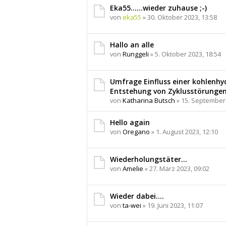
g
Eka55......wieder zuhause ;-)
von
eka55
» 30. Oktober 2023, 13:58
Hallo an alle
von
Runggeli
» 5. Oktober 2023, 18:54
Umfrage Einfluss einer kohlenhy
Entstehung von Zyklusstörungen
von
Katharina Butsch
» 15. September 
Hello again
von
Oregano
» 1. August 2023, 12:10
Wiederholungstäter…
von
Amelie
» 27. März 2023, 09:02
Wieder dabei....
von
ta-wei
» 19. Juni 2023, 11:07