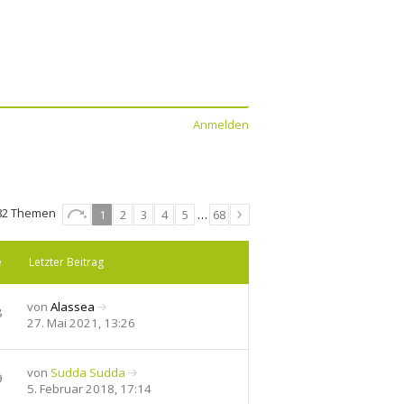
Anmelden
82 Themen
1
2
3
4
5
…
68
e
Letzter Beitrag
von
Alassea
8
N
27. Mai 2021, 13:26
e
u
e
von
Sudda Sudda
9
s
N
5. Februar 2018, 17:14
t
e