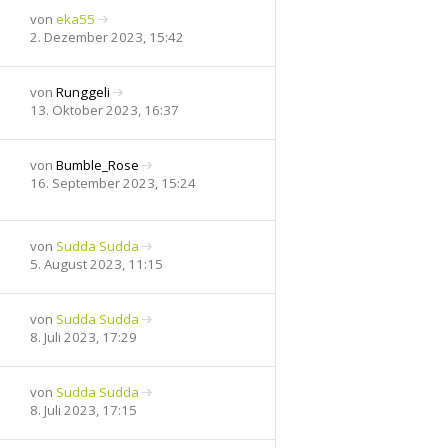
t
r
e
von
eka55
r
B
s
N
2. Dezember 2023, 15:42
a
e
t
e
g
i
e
u
t
r
e
von
Runggeli
r
B
s
N
13. Oktober 2023, 16:37
a
e
t
e
g
i
e
u
t
r
e
von
Bumble_Rose
r
B
s
N
16. September 2023, 15:24
a
e
t
e
g
i
e
u
t
r
e
von
Sudda Sudda
r
B
s
N
5. August 2023, 11:15
a
e
t
e
g
i
e
u
t
r
e
von
Sudda Sudda
r
B
s
N
8. Juli 2023, 17:29
a
e
t
e
g
i
e
u
t
r
e
von
Sudda Sudda
r
B
s
N
8. Juli 2023, 17:15
a
e
t
e
g
i
e
u