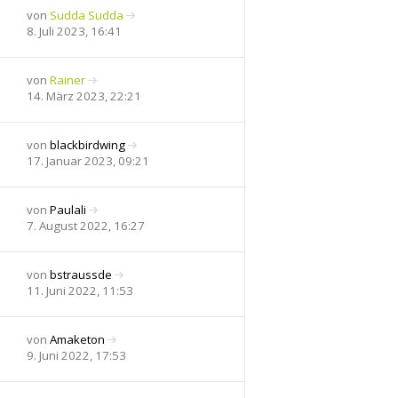
t
r
e
von
Sudda Sudda
r
B
s
N
8. Juli 2023, 16:41
a
e
t
e
g
i
e
u
t
r
e
von
Rainer
r
B
s
N
14. März 2023, 22:21
a
e
t
e
g
i
e
u
t
r
e
von
blackbirdwing
r
B
s
N
17. Januar 2023, 09:21
a
e
t
e
g
i
e
u
t
r
e
von
Paulali
r
B
s
N
7. August 2022, 16:27
a
e
t
e
g
i
e
u
t
r
e
von
bstraussde
r
B
s
N
11. Juni 2022, 11:53
a
e
t
e
g
i
e
u
t
r
e
von
Amaketon
r
B
s
N
9. Juni 2022, 17:53
a
e
t
e
g
i
e
u