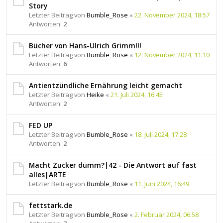
Story
Letzter Beitrag von
Bumble_Rose
«
22. November 2024, 18:57
Antworten:
2
Bücher von Hans-Ulrich Grimm!!!
Letzter Beitrag von
Bumble_Rose
«
12. November 2024, 11:10
Antworten:
6
Antientzündliche Ernährung leicht gemacht
Letzter Beitrag von
Heike
«
21. Juli 2024, 16:45
Antworten:
2
FED UP
Letzter Beitrag von
Bumble_Rose
«
18. Juli 2024, 17:28
Antworten:
2
Macht Zucker dumm?|42 - Die Antwort auf fast
alles|ARTE
Letzter Beitrag von
Bumble_Rose
«
11. Juni 2024, 16:49
fettstark.de
Letzter Beitrag von
Bumble_Rose
«
2. Februar 2024, 06:58