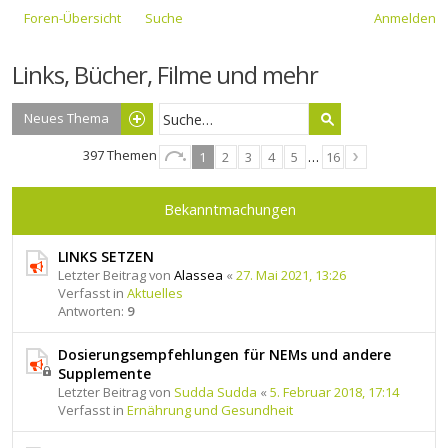
Foren-Übersicht
Suche
Anmelden
Links, Bücher, Filme und mehr
Neues Thema
397 Themen
1
2
3
4
5
…
16
Bekanntmachungen
LINKS SETZEN
Letzter Beitrag von
Alassea
«
27. Mai 2021, 13:26
Verfasst in
Aktuelles
Antworten:
9
Dosierungsempfehlungen für NEMs und andere
Supplemente
Letzter Beitrag von
Sudda Sudda
«
5. Februar 2018, 17:14
Verfasst in
Ernährung und Gesundheit