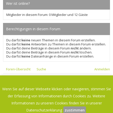
Wer ist online?
Mitglieder in diesem Forum: 0 Mitglieder und 12 Gäste
Berechtigungen in diesem Forum
Du darfst
keine
neuen Themen in diesem Forum erstellen.
Du darfst
keine
Antworten zu Themen in diesem Forum erstellen.
Du darfst deine Beiträge in diesem Forum
nicht
ändern.
Du darfst deine Beiträge in diesem Forum
nicht
löschen.
Du darfst
keine
Dateianhänge in diesem Forum erstellen.
Foren-Übersicht
Suche
Anmelden
Foren-Übersicht
Kontakt
Wenn Sie auf dieser Webseite klicken oder navigieren, stimmen Sie
Datenschutzerklärung
-
Impressum
der Erfassung von Informationen durch Cookies zu. Weitere
Aktuelle Zeit: 7. August 2026, 12:36
Informationen zu unseren Cookies finden Sie in unserer
Datenschutzerklärung
zustimmen
Powered by
phpBB
® Forum Software © phpBB Limited