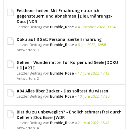
Fettleber heilen: Mit Ernährung natürlich
gegensteuern und abnehmen |Die Ernährungs-
Docs|NDR
Letzter Beitrag von
Bumble_Rose
«
4. Oktober 2022, 09:34
Doku auf 3 Sat: Personalisierte Ernährung
Letzter Beitrag von
Bumble_Rose
«
6. Juli 2022, 12:58
Antworten:
3
Gehen - Wundermittel für Körper und Seele|DOKU
HD|ARTE
Letzter Beitrag von
Bumble_Rose
«
17. Juni 2022, 17:13
Antworten:
2
#94 Alles über Zucker - Das solltest du wissen
Letzter Beitrag von
Bumble_Rose
«
10. Juni 2022, 17:30
Bist du zu unbeweglich? - Endlich schmerzfrei durch
Dehnen|Doc Esser|WDR
Letzter Beitrag von
Bumble_Rose
«
21. Mai 2022, 16:43
Antworten:
4