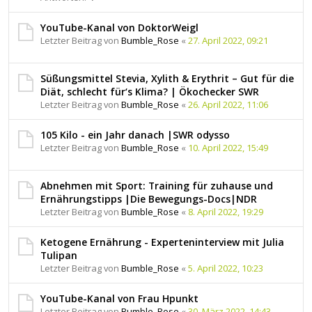
YouTube-Kanal von DoktorWeigl
Letzter Beitrag von
Bumble_Rose
«
27. April 2022, 09:21
Süßungsmittel Stevia, Xylith & Erythrit – Gut für die
Diät, schlecht für‘s Klima? | Ökochecker SWR
Letzter Beitrag von
Bumble_Rose
«
26. April 2022, 11:06
105 Kilo - ein Jahr danach |SWR odysso
Letzter Beitrag von
Bumble_Rose
«
10. April 2022, 15:49
Abnehmen mit Sport: Training für zuhause und
Ernährungstipps |Die Bewegungs-Docs|NDR
Letzter Beitrag von
Bumble_Rose
«
8. April 2022, 19:29
Ketogene Ernährung - Experteninterview mit Julia
Tulipan
Letzter Beitrag von
Bumble_Rose
«
5. April 2022, 10:23
YouTube-Kanal von Frau Hpunkt
Letzter Beitrag von
Bumble_Rose
«
30. März 2022, 14:43