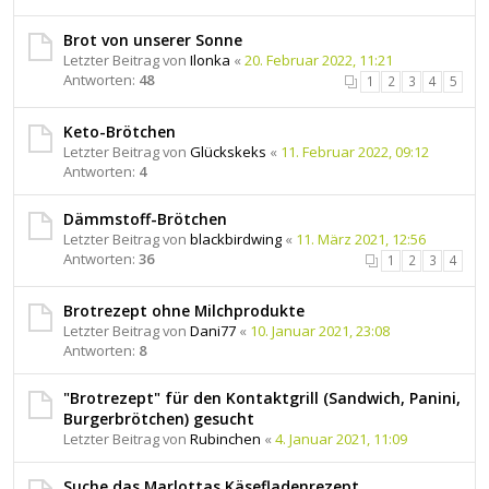
Brot von unserer Sonne
Letzter Beitrag von
Ilonka
«
20. Februar 2022, 11:21
Antworten:
48
1
2
3
4
5
Keto-Brötchen
Letzter Beitrag von
Glückskeks
«
11. Februar 2022, 09:12
Antworten:
4
Dämmstoff-Brötchen
Letzter Beitrag von
blackbirdwing
«
11. März 2021, 12:56
Antworten:
36
1
2
3
4
Brotrezept ohne Milchprodukte
Letzter Beitrag von
Dani77
«
10. Januar 2021, 23:08
Antworten:
8
"Brotrezept" für den Kontaktgrill (Sandwich, Panini,
Burgerbrötchen) gesucht
Letzter Beitrag von
Rubinchen
«
4. Januar 2021, 11:09
Suche das Marlottas Käsefladenrezept