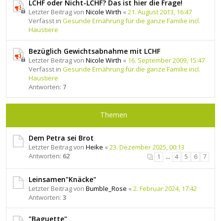
LCHF oder Nicht-LCHF? Das ist hier die Frage!
Letzter Beitrag von
Nicole Wirth
«
21. August 2013, 16:47
Verfasst in
Gesunde Ernährung für die ganze Familie incl.
Haustiere
Bezüglich Gewichtsabnahme mit LCHF
Letzter Beitrag von
Nicole Wirth
«
16. September 2009, 15:47
Verfasst in
Gesunde Ernährung für die ganze Familie incl.
Haustiere
Antworten:
7
Themen
Dem Petra sei Brot
Letzter Beitrag von
Heike
«
23. Dezember 2025, 00:13
Antworten:
62
1
…
4
5
6
7
Leinsamen"Knäcke"
Letzter Beitrag von
Bumble_Rose
«
2. Februar 2024, 17:42
Antworten:
3
"Baguette"