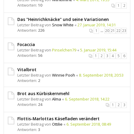
Antworten:
10
1
2
Das "Heinrichknäcke" und seine Variationen
Letzter Beitrag von
Snow White
«
27. Januar 2019, 14:31
Antworten:
226
1
…
20
21
22
23
Focaccia
Letzter Beitrag von
Pinselchen79
«
5. Januar 2019, 15:44
Antworten:
56
1
2
3
4
5
6
Vitalbrot
Letzter Beitrag von
Winnie Pooh
«
8. September 2018, 20:53
Antworten:
2
Brot aus Kürbiskernmehl
Letzter Beitrag von
Alma
«
6. September 2018, 14:22
Antworten:
24
1
2
3
Flottis-Marlottas Käsefladen verändert
Letzter Beitrag von
Ottilie
«
6. September 2018, 08:49
Antworten:
3