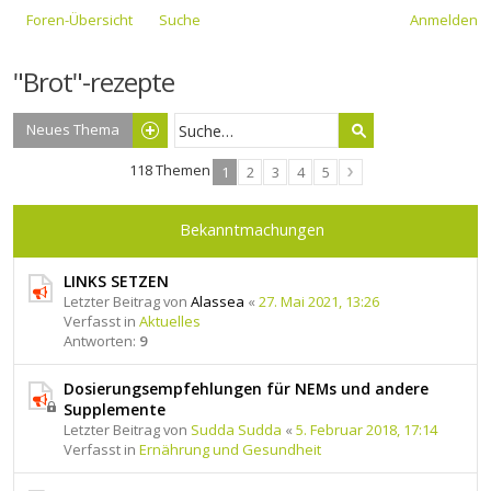
Foren-Übersicht
Suche
Anmelden
"Brot"-rezepte
Neues Thema
118 Themen
1
2
3
4
5
Bekanntmachungen
LINKS SETZEN
Letzter Beitrag von
Alassea
«
27. Mai 2021, 13:26
Verfasst in
Aktuelles
Antworten:
9
Dosierungsempfehlungen für NEMs und andere
Supplemente
Letzter Beitrag von
Sudda Sudda
«
5. Februar 2018, 17:14
Verfasst in
Ernährung und Gesundheit