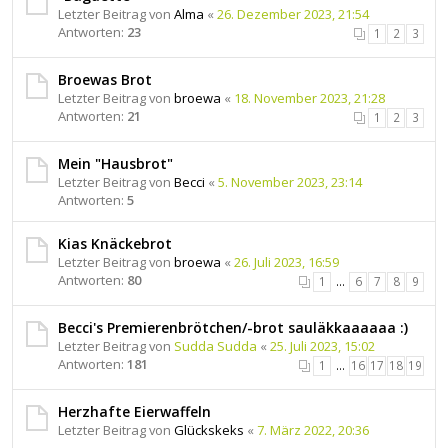
Letzter Beitrag von
Alma
«
26. Dezember 2023, 21:54
Antworten:
23
1
2
3
Broewas Brot
Letzter Beitrag von
broewa
«
18. November 2023, 21:28
Antworten:
21
1
2
3
Mein "Hausbrot"
Letzter Beitrag von
Becci
«
5. November 2023, 23:14
Antworten:
5
Kias Knäckebrot
Letzter Beitrag von
broewa
«
26. Juli 2023, 16:59
Antworten:
80
1
…
6
7
8
9
Becci's Premierenbrötchen/-brot sauläkkaaaaaa :)
Letzter Beitrag von
Sudda Sudda
«
25. Juli 2023, 15:02
Antworten:
181
1
…
16
17
18
19
Herzhafte Eierwaffeln
Letzter Beitrag von
Glückskeks
«
7. März 2022, 20:36