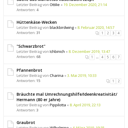
Letzter Beitrag von
Ottilie
«
19. Dezember 2020, 21:14
Antworten:
4
Hüttenkäse-Wecken
Letzter Beitrag von
blackbirdwing
«
8. Februar 2020, 14:57
Antworten:
31
1
2
3
4
"Schwarzbrot"
Letzter Beitrag von
Ichbinich
«
8. Dezember 2019, 13:47
Antworten:
68
1
…
4
5
6
7
Pfannenbrot
Letzter Beitrag von
Charina
«
3. Mai 2019, 10:33
Antworten:
15
1
2
Bräuchte mal Umrechnungshilfe/Ideenkreativität/
Hermann (80 er Jahre)
Letzter Beitrag von
Pippilotta
«
8. April 2019, 22:13
Antworten:
3
Graubrot
Letzter Beitrag von
Wilhelmine
«
4. März 2019, 19:35