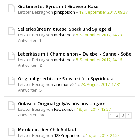
Gratiniertes Gyros mit Graviera-Käse
Letzter Beitrag von
pinkpoison
«
19. September 2017, 09:27
Selleriepüree mit Käse, Speck und Spiegelei
Letzter Beitrag von
melstone
«
8. September 2017, 14:23
Antworten:
1
Leberkäse mit Champignon - Zwiebel - Sahne - Soße
Letzter Beitrag von
melstone
«
8. September 2017, 14:16
Antworten:
2
Original griechische Souvlaki à la Spyridoula
Letzter Beitrag von
anemone24
«
23. August 2017, 17:31
Antworten:
5
Gulasch: Original gulyás hús aus Ungarn
Letzter Beitrag von
Fettischist
«
18. Juni 2017, 13:57
Antworten:
38
1
2
3
4
Mexikanischer Chili Auflauf
Letzter Beitrag von
123Propantriol
«
15. Juni 2017, 21:54