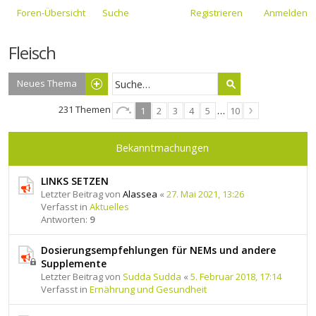
Foren-Übersicht
Suche
Registrieren
Anmelden
Fleisch
Neues Thema
231 Themen
1
2
3
4
5
…
10
Bekanntmachungen
LINKS SETZEN
Letzter Beitrag von
Alassea
«
27. Mai 2021, 13:26
Verfasst in
Aktuelles
Antworten:
9
Dosierungsempfehlungen für NEMs und andere
Supplemente
Letzter Beitrag von
Sudda Sudda
«
5. Februar 2018, 17:14
Verfasst in
Ernährung und Gesundheit