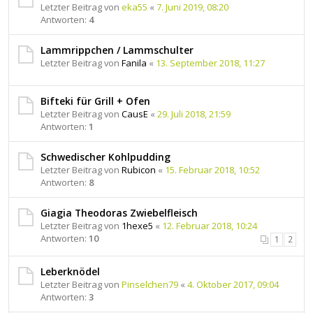
Letzter Beitrag von
eka55
«
7. Juni 2019, 08:20
Antworten:
4
Lammrippchen / Lammschulter
Letzter Beitrag von
Fanila
«
13. September 2018, 11:27
Bifteki für Grill + Ofen
Letzter Beitrag von
CausE
«
29. Juli 2018, 21:59
Antworten:
1
Schwedischer Kohlpudding
Letzter Beitrag von
Rubicon
«
15. Februar 2018, 10:52
Antworten:
8
Giagia Theodoras Zwiebelfleisch
Letzter Beitrag von
1hexe5
«
12. Februar 2018, 10:24
Antworten:
10
1
2
Leberknödel
Letzter Beitrag von
Pinselchen79
«
4. Oktober 2017, 09:04
Antworten:
3