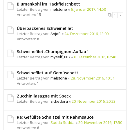
Blumenkohl im Hackfleischbett
Letzter Beitrag von
melstone
«
6. Januar 2017, 14:50
Antworten:
15
1
2
Überbackenes Schweinefilet
Letzter Beitrag von
Anjofi
«
24. Dezember 2016, 13:00
Antworten:
8
Schweinefilet-Champignon-Auflauf
Letzter Beitrag von
myself_007
«
6. Dezember 2016, 02:46
Schweinefilet auf Gemüsebett
Letzter Beitrag von
melstone
«
28. November 2016, 10:51
Antworten:
1
Zucchinilasagne mit Speck
Letzter Beitrag von
zickedora
«
20. November 2016, 20:23
Re: Gefüllte Schnitzel mit Rahmsauce
Letzter Beitrag von
Sudda Sudda
«
20. November 2016, 17:50
Antworten:
6