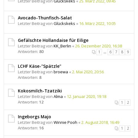
Letzter Beitrag von
Glückskeks
«
25. März 2022, 09:45
Avocado-Thunfisch-Salat
Letzter Beitrag von
Glückskeks
«
16. März 2022, 10:05
Gefälschte Hollandaise für Eilige
Letzter Beitrag von
KK_Berlin
«
26. Dezember 2020, 16:38
Antworten:
80
1
…
6
7
8
9
LCHF Käse-"Spätzle"
Letzter Beitrag von
broewa
«
2. Mai 2020, 20:56
Antworten:
8
Kokosmilch-Tzatziki
Letzter Beitrag von
Alma
«
12. Januar 2020, 19:18
Antworten:
12
1
2
Ingeborgs Majo
Letzter Beitrag von
Winnie Pooh
«
2. August 2018, 16:49
Antworten:
16
1
2