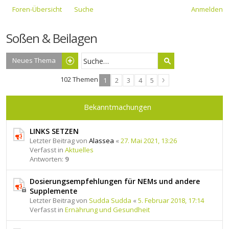
Foren-Übersicht
Suche
Anmelden
Soßen & Beilagen
Neues Thema
102 Themen
1
2
3
4
5
Bekanntmachungen
LINKS SETZEN
Letzter Beitrag von
Alassea
«
27. Mai 2021, 13:26
Verfasst in
Aktuelles
Antworten:
9
Dosierungsempfehlungen für NEMs und andere
Supplemente
Letzter Beitrag von
Sudda Sudda
«
5. Februar 2018, 17:14
Verfasst in
Ernährung und Gesundheit