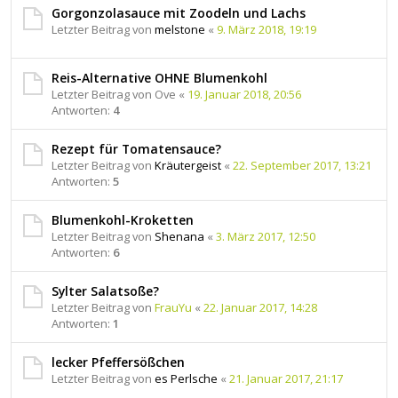
Gorgonzolasauce mit Zoodeln und Lachs
Letzter Beitrag von
melstone
«
9. März 2018, 19:19
Reis-Alternative OHNE Blumenkohl
Letzter Beitrag von
Ove
«
19. Januar 2018, 20:56
Antworten:
4
Rezept für Tomatensauce?
Letzter Beitrag von
Kräutergeist
«
22. September 2017, 13:21
Antworten:
5
Blumenkohl-Kroketten
Letzter Beitrag von
Shenana
«
3. März 2017, 12:50
Antworten:
6
Sylter Salatsoße?
Letzter Beitrag von
FrauYu
«
22. Januar 2017, 14:28
Antworten:
1
lecker Pfeffersößchen
Letzter Beitrag von
es Perlsche
«
21. Januar 2017, 21:17