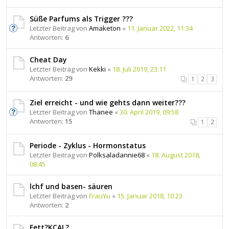
Süße Parfums als Trigger ???
Letzter Beitrag von
Amaketon
«
11. Januar 2022, 11:34
Antworten:
6
Cheat Day
Letzter Beitrag von
Kekki
«
18. Juli 2019, 23:11
Antworten:
29
1
2
3
Ziel erreicht - und wie gehts dann weiter???
Letzter Beitrag von
Thanee
«
30. April 2019, 09:58
Antworten:
15
1
2
Periode - Zyklus - Hormonstatus
Letzter Beitrag von
Polksaladannie68
«
18. August 2018,
08:45
lchf und basen- säuren
Letzter Beitrag von
FrauYu
«
15. Januar 2018, 10:23
Antworten:
2
Fett?KCAL?