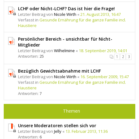
LCHF oder Nicht-LCHF? Das ist hier die Frage!
Letzter Beitrag von
Nicole Wirth
«
21. August 2013, 16:47
Verfasst in
Gesunde Ernährung für die ganze Familie incl.
Haustiere
Persönlicher Bereich - unsichtbar für Nicht-
Mitglieder
Letzter Beitrag von
Wilhelmine
«
18. September 2019, 14:01
Antworten:
25
1
2
3
Bezüglich Gewichtsabnahme mit LCHF
Letzter Beitrag von
Nicole Wirth
«
16. September 2009, 15:47
Verfasst in
Gesunde Ernährung für die ganze Familie incl.
Haustiere
Antworten:
7
Themen
Unsere Moderatoren stellen sich vor
Letzter Beitrag von
Jelly
«
13. Februar 2013, 11:36
Antworten:
6