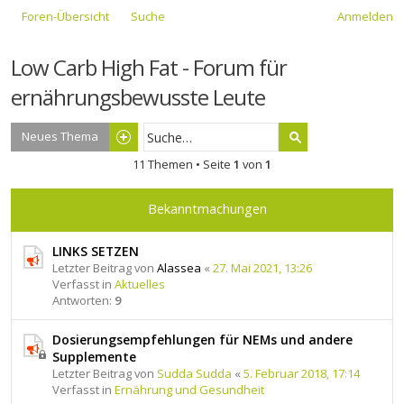
Foren-Übersicht
Suche
Anmelden
Low Carb High Fat - Forum für
ernährungsbewusste Leute
Neues Thema
11 Themen • Seite
1
von
1
Bekanntmachungen
LINKS SETZEN
Letzter Beitrag von
Alassea
«
27. Mai 2021, 13:26
Verfasst in
Aktuelles
Antworten:
9
Dosierungsempfehlungen für NEMs und andere
Supplemente
Letzter Beitrag von
Sudda Sudda
«
5. Februar 2018, 17:14
Verfasst in
Ernährung und Gesundheit