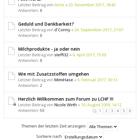
Letzter Beitrag von
Anne
«
23. November 2017, 18:43
Antworten:
8
Geduld und Dankbarkeit?
Letzter Beitrag von
d´Conny
«
26. September 2017, 21:07
Antworten:
8
Milchprodukte - ja oder nein
Letzter Beitrag von
steffi32
«
6. April 2017, 15:03
Antworten:
8
Wie mit Zusatzstoffen umgehen
Letzter Beitrag von
MimiHase
«
6. Februar 2017, 00:13
Antworten:
2
Herzlich Willkommen zum Forum zu LCHF !!!
Letzter Beitrag von
Nicole Wirth
«
10. August 2009, 14:12
Antworten:
50
1
2
3
4
5
6
Themen der letzten Zeit anzeigen:
Sortiere nach