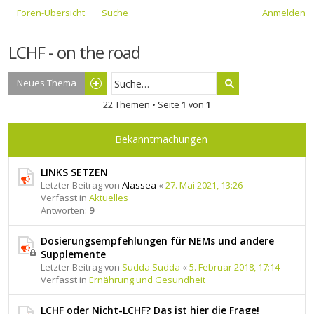
Foren-Übersicht
Suche
Anmelden
LCHF - on the road
Neues Thema
22 Themen • Seite
1
von
1
Bekanntmachungen
LINKS SETZEN
Letzter Beitrag von
Alassea
«
27. Mai 2021, 13:26
Verfasst in
Aktuelles
Antworten:
9
Dosierungsempfehlungen für NEMs und andere
Supplemente
Letzter Beitrag von
Sudda Sudda
«
5. Februar 2018, 17:14
Verfasst in
Ernährung und Gesundheit
LCHF oder Nicht-LCHF? Das ist hier die Frage!