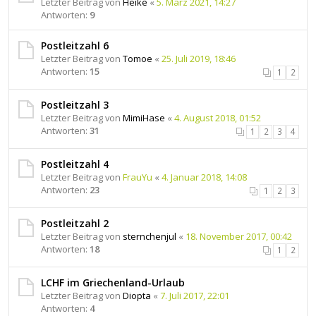
Letzter Beitrag von
Heike
«
5. März 2021, 14:27
Antworten:
9
Postleitzahl 6
Letzter Beitrag von
Tomoe
«
25. Juli 2019, 18:46
Antworten:
15
1
2
Postleitzahl 3
Letzter Beitrag von
MimiHase
«
4. August 2018, 01:52
Antworten:
31
1
2
3
4
Postleitzahl 4
Letzter Beitrag von
FrauYu
«
4. Januar 2018, 14:08
Antworten:
23
1
2
3
Postleitzahl 2
Letzter Beitrag von
sternchenjul
«
18. November 2017, 00:42
Antworten:
18
1
2
LCHF im Griechenland-Urlaub
Letzter Beitrag von
Diopta
«
7. Juli 2017, 22:01
Antworten:
4