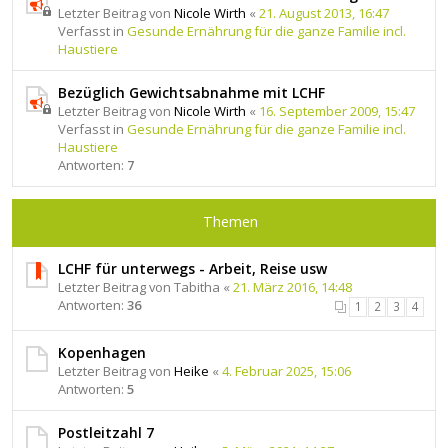
Letzter Beitrag von
Nicole Wirth
«
21. August 2013, 16:47
Verfasst in
Gesunde Ernährung für die ganze Familie incl.
Haustiere
Bezüglich Gewichtsabnahme mit LCHF
Letzter Beitrag von
Nicole Wirth
«
16. September 2009, 15:47
Verfasst in
Gesunde Ernährung für die ganze Familie incl.
Haustiere
Antworten:
7
Themen
LCHF für unterwegs - Arbeit, Reise usw
Letzter Beitrag von
Tabitha
«
21. März 2016, 14:48
Antworten:
36
1
2
3
4
Kopenhagen
Letzter Beitrag von
Heike
«
4. Februar 2025, 15:06
Antworten:
5
Postleitzahl 7