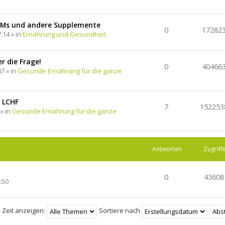
EMs und andere Supplemente
0
17282
:14 » in
Ernährung und Gesundheit
r die Frage!
0
40466
47 » in
Gesunde Ernährung für die ganze
 LCHF
7
152253
 » in
Gesunde Ernährung für die ganze
Antworten
Zugriff
0
43608
:50
 Zeit anzeigen:
Sortiere nach