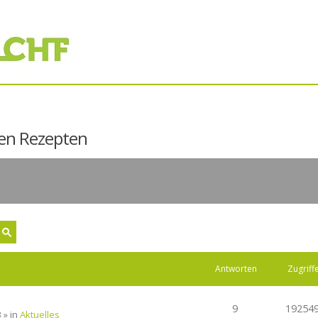
den Rezepten
Antworten
Zugriff
9
19254
 » in
Aktuelles