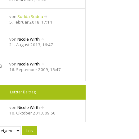
e
u
e
von
Sudda Sudda
3
s
N
5. Februar 2018, 17:14
t
e
e
u
r
e
von
Nicole Wirth
3
B
s
N
21. August 2013, 16:47
e
t
e
i
e
u
t
r
e
von
Nicole Wirth
r
B
8
s
N
16. September 2009, 15:47
a
e
t
e
g
i
e
u
t
r
e
r
B
s
e
Letzter Beitrag
a
e
t
g
i
e
t
von
Nicole Wirth
r
r
N
10. Oktober 2013, 09:50
B
a
e
e
g
u
i
e
t
s
r