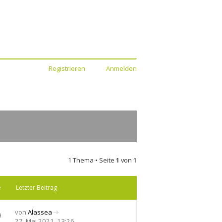
Registrieren
Anmelden
1 Thema • Seite
1
von
1
e
Letzter Beitrag
von
Alassea
9
N
27. Mai 2021, 13:26