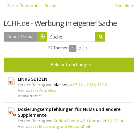
Foren-Übersicht
Suche
Anmelden
LCHF.de - Werbung in eigener Sache
Neues Thema
27 Themen
1
2
Bekanntmachungen
LINKS SETZEN
Letzter Beitrag von
Alassea
«
27. Mai 2021, 13:26
Verfasst in
Aktuelles
Antworten:
9
Dosierungsempfehlungen für NEMs und andere
Supplemente
Letzter Beitrag von
Sudda Sudda
«
5. Februar 2018, 17:14
Verfasst in
Ernährung und Gesundheit