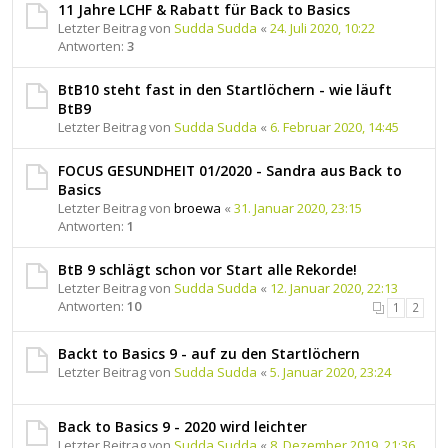
11 Jahre LCHF & Rabatt für Back to Basics
Letzter Beitrag von
Sudda Sudda
«
24. Juli 2020, 10:22
Antworten:
3
BtB10 steht fast in den Startlöchern - wie läuft
BtB9
Letzter Beitrag von
Sudda Sudda
«
6. Februar 2020, 14:45
FOCUS GESUNDHEIT 01/2020 - Sandra aus Back to
Basics
Letzter Beitrag von
broewa
«
31. Januar 2020, 23:15
Antworten:
1
BtB 9 schlägt schon vor Start alle Rekorde!
Letzter Beitrag von
Sudda Sudda
«
12. Januar 2020, 22:13
Antworten:
10
1
2
Backt to Basics 9 - auf zu den Startlöchern
Letzter Beitrag von
Sudda Sudda
«
5. Januar 2020, 23:24
Back to Basics 9 - 2020 wird leichter
Letzter Beitrag von
Sudda Sudda
«
8. Dezember 2019, 21:36