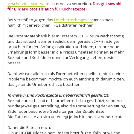
g
geschütztes Material
im Internet zu verbreiten.
Das gilt sowohl
für Bilder/Fotos als auch für Kochrezepte!
Bei Verstößen gegen das
Urheberrechtsgesetz
muss man
nämlich mit erheblichen (!) Geldstrafen rechnen.
Die Rezeptdatenbank hier in unserem LCHF-Forum wächst stetig
und das ist auch sehr erfreulich, denn gerade LCHF-Einsteiger
brauchen für den Anfang Inspiration und Ideen, um ihre neue
Ernährungsform besser in die Praxis umsetzen können. Je mehr
Rezepte und Kochideen dann zur Verfügung stehen, desto
besser.
Damit wir (vor allem ich als Forenbetreiberin selbst) jedoch keine
Probleme bekommen, möchte ich euch eindringlich darum bitten,
das geltende Urheberrecht zu beachten.
Inwiefern sind Kochrezepte urheberrechtlich geschützt?
Rezepte an sich sind nicht urheberrechtlich geschützt, sondern
nur die jeweilige Darstellung, also die Formulierung der Anleitung,
Bilder oder besondere Gestaltungen der Zutatenliste.
Die Zutatenliste an sich unterliegt jedoch keinem Urheberrecht.
Daher die Bitte an euch:
1. nur
EIGENE
Bilder einem Rezept beizufügen, falls ihr welche