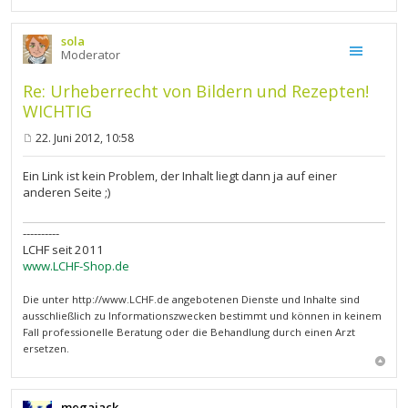
sola
Moderator
Re: Urheberrecht von Bildern und Rezepten!
WICHTIG
22. Juni 2012, 10:58
B
e
i
Ein Link ist kein Problem, der Inhalt liegt dann ja auf einer
t
anderen Seite ;)
r
a
g
----------
LCHF seit 2011
www.LCHF-Shop.de
Die unter http://www.LCHF.de angebotenen Dienste und Inhalte sind
ausschließlich zu Informationszwecken bestimmt und können in keinem
Fall professionelle Beratung oder die Behandlung durch einen Arzt
ersetzen.
megajack