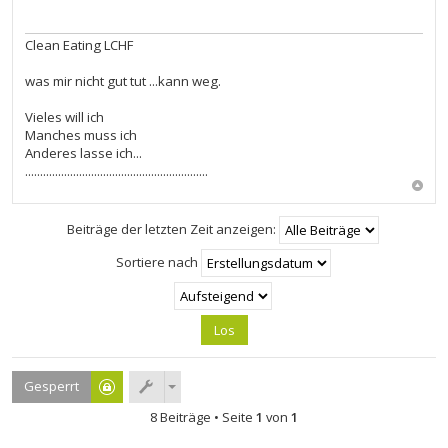
r
a
g
Clean Eating LCHF
was mir nicht gut tut ...kann weg.
Vieles will ich
Manches muss ich
Anderes lasse ich...
.............................................................
Beiträge der letzten Zeit anzeigen:
Sortiere nach
Gesperrt
8 Beiträge • Seite
1
von
1