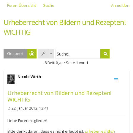
Foren-Übersicht
Suche
Anmelden
Urheberrecht von Bildern und Rezepten!
WICHTIG
Gesperrt
8 Beiträge • Seite
1
von
1
Nicole Wirth
Urheberrecht von Bildern und Rezepten!
WICHTIG
22. Januar 2012, 13:41
B
e
i
Liebe Forenmitglieder!
t
r
Bitte denkt daran, dass es nicht erlaubt ist,
urheberrechtlich
a