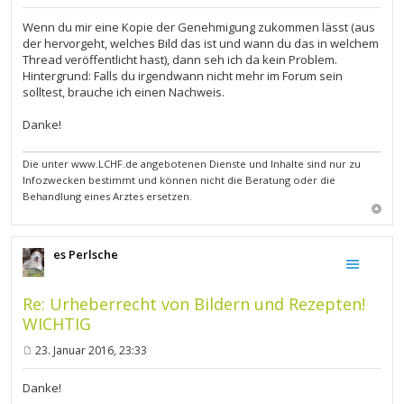
e
i
Wenn du mir eine Kopie der Genehmigung zukommen lässt (aus
t
der hervorgeht, welches Bild das ist und wann du das in welchem
r
Thread veröffentlicht hast), dann seh ich da kein Problem.
a
g
Hintergrund: Falls du irgendwann nicht mehr im Forum sein
solltest, brauche ich einen Nachweis.
Danke!
Die unter www.LCHF.de angebotenen Dienste und Inhalte sind nur zu
Infozwecken bestimmt und können nicht die Beratung oder die
Behandlung eines Arztes ersetzen.
es Perlsche
Re: Urheberrecht von Bildern und Rezepten!
WICHTIG
23. Januar 2016, 23:33
B
e
i
Danke!
t