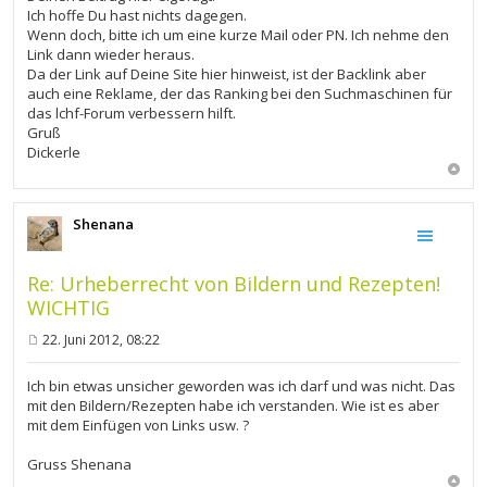
g
Ich hoffe Du hast nichts dagegen.
Wenn doch, bitte ich um eine kurze Mail oder PN. Ich nehme den
Link dann wieder heraus.
Da der Link auf Deine Site hier hinweist, ist der Backlink aber
auch eine Reklame, der das Ranking bei den Suchmaschinen für
das lchf-Forum verbessern hilft.
Gruß
Dickerle
Shenana
Re: Urheberrecht von Bildern und Rezepten!
WICHTIG
22. Juni 2012, 08:22
B
e
i
Ich bin etwas unsicher geworden was ich darf und was nicht. Das
t
mit den Bildern/Rezepten habe ich verstanden. Wie ist es aber
r
mit dem Einfügen von Links usw. ?
a
g
Gruss Shenana