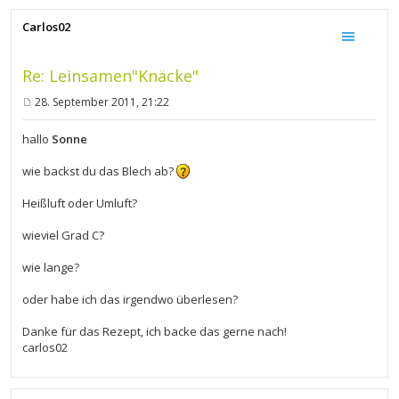
Carlos02
Re: Leinsamen"Knäcke"
28. September 2011, 21:22
B
e
i
hallo
Sonne
t
r
wie backst du das Blech ab?
a
g
Heißluft oder Umluft?
wieviel Grad C?
wie lange?
oder habe ich das irgendwo überlesen?
Danke für das Rezept, ich backe das gerne nach!
carlos02