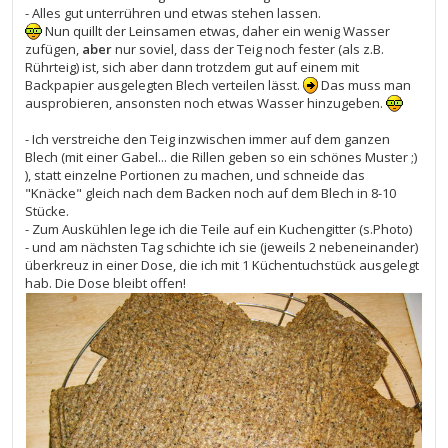
- Alles gut unterrühren und etwas stehen lassen.
Nun quillt der Leinsamen etwas, daher ein wenig Wasser
zufügen,
aber
nur soviel, dass der Teig noch fester (als z.B.
Rührteig) ist, sich aber dann trotzdem gut auf einem mit
Backpapier ausgelegten Blech verteilen lässt.
Das muss man
ausprobieren, ansonsten noch etwas Wasser hinzugeben.
- Ich verstreiche den Teig inzwischen immer auf dem ganzen
Blech (mit einer Gabel... die Rillen geben so ein schönes Muster ;)
), statt einzelne Portionen zu machen, und schneide das
"Knäcke" gleich nach dem Backen noch auf dem Blech in 8-10
Stücke.
- Zum Auskühlen lege ich die Teile auf ein Kuchengitter (s.Photo)
- und am nächsten Tag schichte ich sie (jeweils 2 nebeneinander)
überkreuz in einer Dose, die ich mit 1 Küchentuchstück ausgelegt
hab. Die Dose bleibt offen!