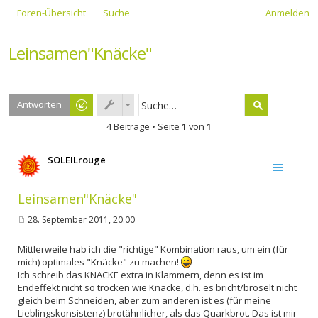
Foren-Übersicht
Suche
Anmelden
Leinsamen"Knäcke"
Antworten
4 Beiträge • Seite
1
von
1
SOLEILrouge
Leinsamen"Knäcke"
28. September 2011, 20:00
B
e
i
Mittlerweile hab ich die "richtige" Kombination raus, um ein (für
t
mich) optimales "Knäcke" zu machen!
r
Ich schreib das KNÄCKE extra in Klammern, denn es ist im
a
g
Endeffekt nicht so trocken wie Knäcke, d.h. es bricht/bröselt nicht
gleich beim Schneiden, aber zum anderen ist es (für meine
Lieblingskonsistenz) brotähnlicher, als das Quarkbrot. Das ist mir