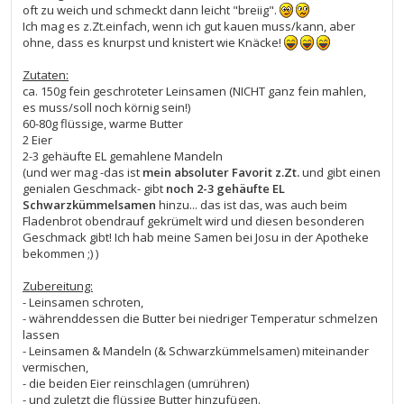
oft zu weich und schmeckt dann leicht "breiig".
Ich mag es z.Zt.einfach, wenn ich gut kauen muss/kann, aber
ohne, dass es knurpst und knistert wie Knäcke!
Zutaten:
ca. 150g fein geschroteter Leinsamen (NICHT ganz fein mahlen,
es muss/soll noch körnig sein!)
60-80g flüssige, warme Butter
2 Eier
2-3 gehäufte EL gemahlene Mandeln
(und wer mag -das ist
mein absoluter Favorit z.Zt.
und gibt einen
genialen Geschmack- gibt
noch 2-3 gehäufte EL
Schwarzkümmelsamen
hinzu... das ist das, was auch beim
Fladenbrot obendrauf gekrümelt wird und diesen besonderen
Geschmack gibt! Ich hab meine Samen bei Josu in der Apotheke
bekommen ;) )
Zubereitung:
- Leinsamen schroten,
- währenddessen die Butter bei niedriger Temperatur schmelzen
lassen
- Leinsamen & Mandeln (& Schwarzkümmelsamen) miteinander
vermischen,
- die beiden Eier reinschlagen (umrühren)
- und zuletzt die flüssige Butter hinzufügen.