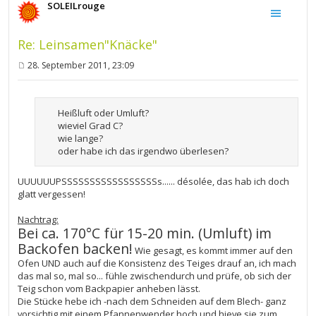
SOLEILrouge
Re: Leinsamen"Knäcke"
28. September 2011, 23:09
B
e
i
t
Heißluft oder Umluft?
r
a
wieviel Grad C?
g
wie lange?
oder habe ich das irgendwo überlesen?
UUUUUUPSSSSSSSSSSSSSSSSSs...... désolée, das hab ich doch
glatt vergessen!
Nachtrag:
Bei ca. 170°C für 15-20 min. (Umluft) im
Backofen backen!
Wie gesagt, es kommt immer auf den
Ofen UND auch auf die Konsistenz des Teiges drauf an, ich mach
das mal so, mal so... fühle zwischendurch und prüfe, ob sich der
Teig schon vom Backpapier anheben lässt.
Die Stücke hebe ich -nach dem Schneiden auf dem Blech- ganz
vorsichtig mit einem Pfannenwender hoch und hieve sie zum