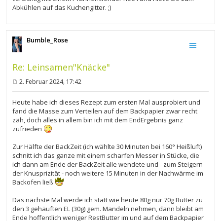
Abkühlen auf das Kuchengitter. ;)
Bumble_Rose
Re: Leinsamen"Knäcke"
2. Februar 2024, 17:42
B
e
i
Heute habe ich dieses Rezept zum ersten Mal ausprobiert und
t
fand die Masse zum Verteilen auf dem Backpapier zwar recht
r
zäh, doch alles in allem bin ich mit dem EndErgebnis ganz
a
g
zufrieden
Zur Hälfte der BackZeit (ich wählte 30 Minuten bei 160° Heißluft)
schnitt ich das ganze mit einem scharfen Messer in Stücke, die
ich dann am Ende der BackZeit alle wendete und - zum Steigern
der Knusprizität - noch weitere 15 Minuten in der Nachwärme im
Backofen ließ
Das nächste Mal werde ich statt wie heute 80g nur 70g Butter zu
den 3 gehäuften EL (30g) gem. Mandeln nehmen, dann bleibt am
Ende hoffentlich weniger RestButter im und auf dem Backpapier