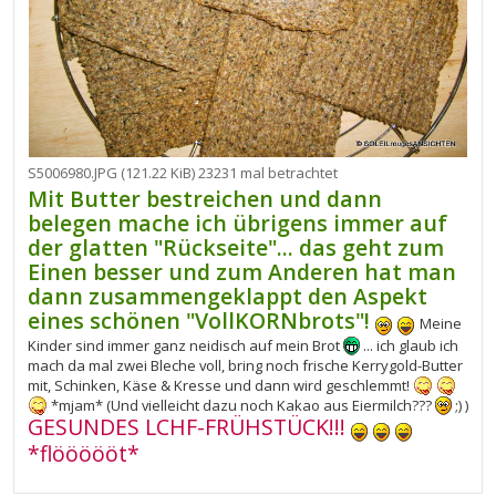
S5006980.JPG (121.22 KiB) 23231 mal betrachtet
Mit Butter bestreichen und dann
belegen mache ich übrigens immer auf
der glatten "Rückseite"... das geht zum
Einen besser und zum Anderen hat man
dann zusammengeklappt den Aspekt
eines schönen "VollKORNbrots"!
Meine
Kinder sind immer ganz neidisch auf mein Brot
... ich glaub ich
mach da mal zwei Bleche voll, bring noch frische Kerrygold-Butter
mit, Schinken, Käse & Kresse und dann wird geschlemmt!
*mjam* (Und vielleicht dazu noch Kakao aus Eiermilch???
;) )
GESUNDES LCHF-FRÜHSTÜCK!!!
*flöööööt*