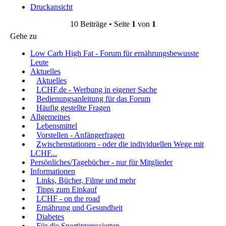
Druckansicht
10 Beiträge • Seite
1
von
1
Gehe zu
Low Carb High Fat - Forum für ernährungsbewusste
Leute
Aktuelles
Aktuelles
LCHF.de - Werbung in eigener Sache
Bedienungsanleitung für das Forum
Häufig gestellte Fragen
Allgemeines
Lebensmittel
Vorstellen - Anfängerfragen
Zwischenstationen - oder die individuellen Wege mit
LCHF...
Persönliches/Tagebücher - nur für Mitglieder
Informationen
Links, Bücher, Filme und mehr
Tipps zum Einkauf
LCHF - on the road
Ernährung und Gesundheit
Diabetes
Für die Sportinteressierten