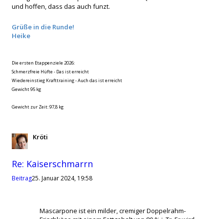
und hoffen, dass das auch funzt.
Grüße in die Runde!
Heike
Die ersten Etappenziele 2026:
Schmerzfreie Hüfte - Das ist erreicht
Wiedereinstieg Krafttraining - Auch das ist erreicht
Gewicht 95 kg
Gewicht zur Zeit: 97,8 kg
Kröti
Zitat
Re: Kaiserschmarrn
Beitrag
25. Januar 2024, 19:58
Mascarpone ist ein milder, cremiger Doppelrahm-