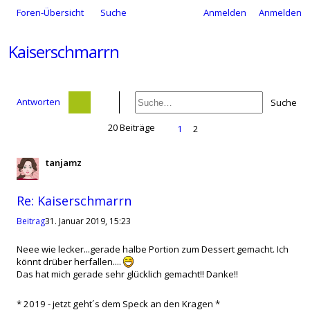
Foren-Übersicht
Suche
Anmelden
Anmelden
Kaiserschmarrn
Antworten
Suche
20 Beiträge
1
2
tanjamz
Zitat
Re: Kaiserschmarrn
Beitrag
31. Januar 2019, 15:23
Neee wie lecker...gerade halbe Portion zum Dessert gemacht. Ich
könnt drüber herfallen....
Das hat mich gerade sehr glücklich gemacht!! Danke!!
* 2019 - jetzt geht´s dem Speck an den Kragen *