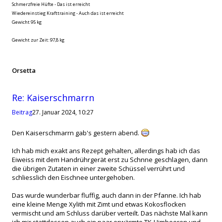
Schmerzfreie Hüfte - Das ist erreicht
Wiedereinstieg Krafttraining - Auch das ist erreicht
Gewicht 95 kg
Gewicht zur Zeit: 97,8 kg
Orsetta
Zitat
Re: Kaiserschmarrn
Beitrag
27. Januar 2024, 10:27
Den Kaiserschmarrn gab's gestern abend.
Ich hab mich exakt ans Rezept gehalten, allerdings hab ich das
Eiweiss mit dem Handrührgerät erst zu Schnne geschlagen, dann
die übrigen Zutaten in einer zweite Schüssel verrührt und
schliesslich den Eischnee untergehoben.
Das wurde wunderbar fluffig, auch dann in der Pfanne. Ich hab
eine kleine Menge Xylith mit Zimt und etwas Kokosflocken
vermischt und am Schluss darüber verteilt. Das nächste Mal kann
ich mir stattdessen auch ein paar erwärmte TK-Himbeeren und