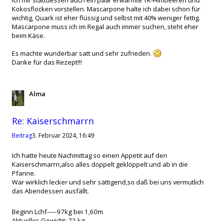
Kokosflocken vorstellen. Mascarpone halte ich dabei schon für
wichtig, Quark ist eher flüssig und selbst mit 40% weniger fettig.
Mascarpone muss ich im Regal auch immer suchen, steht eher
beim Käse.
Es machte wunderbar satt und sehr zufrieden.
Danke für das Rezept!!!
Alma
Zitat
Re: Kaiserschmarrn
Beitrag
3. Februar 2024, 16:49
Ich hatte heute Nachmittag so einen Appetit auf den
Kaiserschmarrn,also alles doppelt geklöppelt und ab in die
Pfanne.
War wirklich lecker und sehr sättigend,so daß bei uns vermutlich
das Abendessen ausfällt.
Beginn Lchf-----97kg bei 1,60m
Aktuelles Gewicht: 72 kg