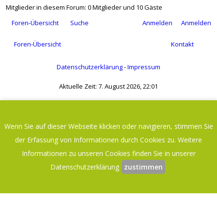
Mitglieder in diesem Forum: 0 Mitglieder und 10 Gäste
Foren-Übersicht
Suche
Anmelden
Anmelden
Foren-Übersicht
Kontakt
Datenschutzerklärung
-
Impressum
Aktuelle Zeit: 7. August 2026, 22:01
Powered by
phpBB
® Forum Software © phpBB Limited
Deutsche Übersetzung durch
phpBB.de
phpBB Metro Theme by
PixelGoose Studio
Wenn Sie auf dieser Webseite klicken oder navigieren, stimmen Sie
der Erfassung von Informationen durch Cookies zu. Weitere
Anmelden
Benutzername:
Informationen zu unseren Cookies finden Sie in unserer
Datenschutzerklärung
zustimmen
Passwort:
Angemeldet bleiben
Onlinestatus verbergen