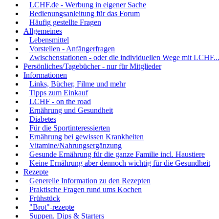
LCHF.de - Werbung in eigener Sache
Bedienungsanleitung für das Forum
Häufig gestellte Fragen
Allgemeines
Lebensmittel
Vorstellen - Anfängerfragen
Zwischenstationen - oder die individuellen Wege mit LCHF..
Persönliches/Tagebücher - nur für Mitglieder
Informationen
Links, Bücher, Filme und mehr
Tipps zum Einkauf
LCHF - on the road
Ernährung und Gesundheit
Diabetes
Für die Sportinteressierten
Ernährung bei gewissen Krankheiten
Vitamine/Nahrungsergänzung
Gesunde Ernährung für die ganze Familie incl. Haustiere
Keine Ernährung aber dennoch wichtig für die Gesundheit
Rezepte
Generelle Information zu den Rezepten
Praktische Fragen rund ums Kochen
Frühstück
"Brot"-rezepte
Suppen, Dips & Starters