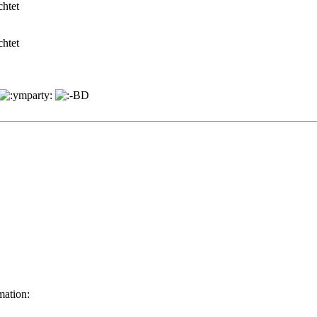
chtet
chtet
mation: