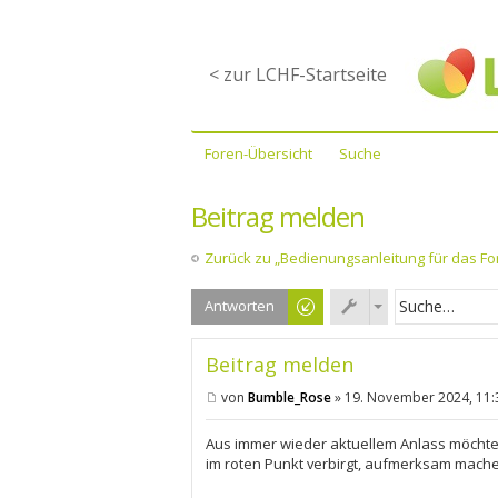
< zur LCHF-Startseite
Foren-Übersicht
Suche
Beitrag melden
Zurück zu „Bedienungsanleitung für das F
Antworten
Beitrag melden
von
Bumble_Rose
»
19. November 2024, 11:
B
e
i
Aus immer wieder aktuellem Anlass möchte 
t
im roten Punkt verbirgt, aufmerksam mach
r
a