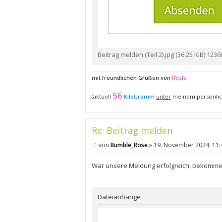
Beitrag melden (Teil 2).jpg (36.25 KiB) 123
mit freundlichen Grüßen von
Rösle
56
(aktuell
KiloGramm
unter
meinem persönlic
Re: Beitrag melden
von
Bumble_Rose
»
19. November 2024, 11:
B
e
i
War unsere Meldung erfolgreich, bekommen
t
r
a
g
Dateianhänge