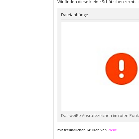
g
Wir finden diese kleine Schätzchen rechts
Dateianhänge
Das weiße Ausrufezeichen im roten Punkt.
mit freundlichen Grüßen von
Rösle