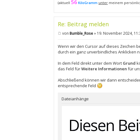
56
(aktuell
KiloGramm
unter
meinem persönlic
Re: Beitrag melden
von
Bumble_Rose
»
19. November 2024, 11:
B
e
i
Wenn wir den Cursor auf dieses Zeichen be
t
durch ein ganz unverbindliches Anklicken 
r
a
g
In dem Feld direkt unter dem Wort
Grund
kö
das Feld für
Weitere Informationen
für un
Abschließend können wir dann entscheiden
entsprechende Feld
Dateianhänge