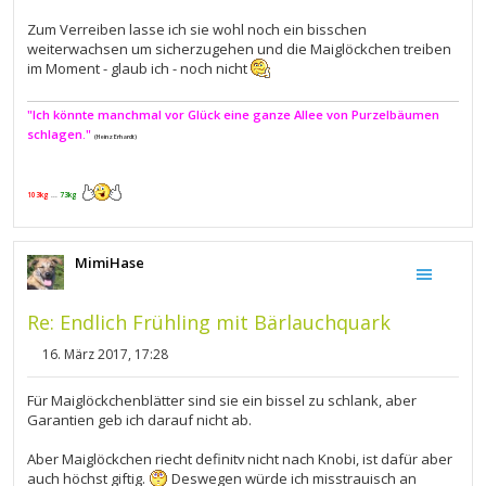
t
r
Zum Verreiben lasse ich sie wohl noch ein bisschen
a
g
weiterwachsen um sicherzugehen und die Maiglöckchen treiben
im Moment - glaub ich - noch nicht
"Ich könnte manchmal vor Glück eine ganze Allee von Purzelbäumen
schlagen."
(Heinz Erhardt)
103kg
...
73kg
MimiHase
Re: Endlich Frühling mit Bärlauchquark
16. März 2017, 17:28
B
e
i
Für Maiglöckchenblätter sind sie ein bissel zu schlank, aber
t
Garantien geb ich darauf nicht ab.
r
a
g
Aber Maiglöckchen riecht definitv nicht nach Knobi, ist dafür aber
auch höchst giftig.
Deswegen würde ich misstrauisch an