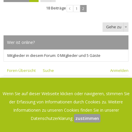
18 Beiträge
1
2
Gehe zu
Wer ist online?
Mitglieder in diesem Forum: 0 Mitglieder und 5 Gäste
Foren-Übersicht
Suche
Anmelden
Foren-Übersicht
Kontakt
Wenn Sie auf dieser Webseite klicken oder navigieren, stimmen Sie
Datenschutzerklärung
-
Impressum
der Erfassung von Informationen durch Cookies zu. Weitere
Aktuelle Zeit: 10. August 2026, 04:15
Informationen zu unseren Cookies finden Sie in unserer
Datenschutzerklärung
zustimmen
Powered by
phpBB
® Forum Software © phpBB Limited
Deutsche Übersetzung durch
phpBB.de
phpBB Metro Theme by
PixelGoose Studio