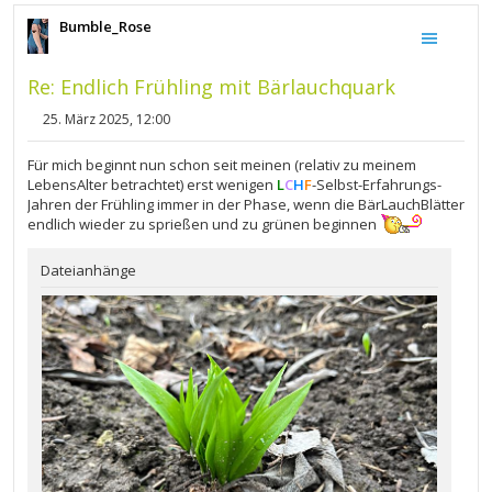
Bumble_Rose
Re: Endlich Frühling mit Bärlauchquark
25. März 2025, 12:00
B
e
i
Für mich beginnt nun schon seit meinen (relativ zu meinem
t
LebensAlter betrachtet) erst wenigen
L
C
H
F
-Selbst-Erfahrungs-
r
Jahren der Frühling immer in der Phase, wenn die BärLauchBlätter
a
g
endlich wieder zu sprießen und zu grünen beginnen
Dateianhänge