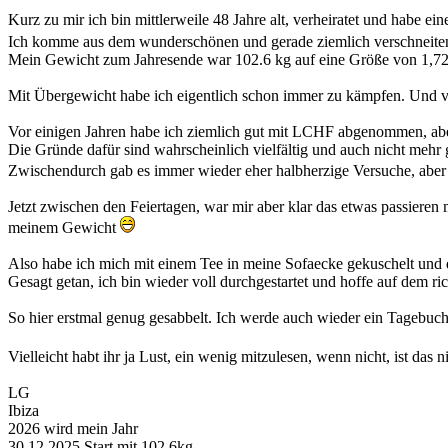
Kurz zu mir ich bin mittlerweile 48 Jahre alt, verheiratet und habe ei
Ich komme aus dem wunderschönen und gerade ziemlich verschneite
Mein Gewicht zum Jahresende war 102.6 kg auf eine Größe von 1,72m
Mit Übergewicht habe ich eigentlich schon immer zu kämpfen. Und ver
Vor einigen Jahren habe ich ziemlich gut mit LCHF abgenommen, aber
Die Gründe dafür sind wahrscheinlich vielfältig und auch nicht mehr 
Zwischendurch gab es immer wieder eher halbherzige Versuche, aber d
Jetzt zwischen den Feiertagen, war mir aber klar das etwas passieren 
meinem Gewicht
Also habe ich mich mit einem Tee in meine Sofaecke gekuschelt und
Gesagt getan, ich bin wieder voll durchgestartet und hoffe auf dem 
So hier erstmal genug gesabbelt. Ich werde auch wieder ein Tagebuch
Vielleicht habt ihr ja Lust, ein wenig mitzulesen, wenn nicht, ist das
LG
Ibiza
2026 wird mein Jahr
30.12.2025 Start mit 102,6kg