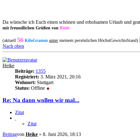
Da wünsche ich Euch einen schönen und erholsamen Urlaub und grat
mit freundlichen Grüßen von
Rösle
56
(aktuell
KiloGramm
unter
meinem persönlichen HöchstGewichtsStand)
Nach oben
Heike
Beiträge:
1355
Registriert:
3. März 2021, 20:16
Wohnort:
Stuttgart
Status:
Offline
Re: Na dann wollen wir mal...
Zitat
Zitat
Beitrag
von
Heike
»
8. Juni 2026, 18:13