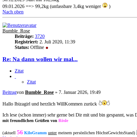
09.01.2026 ==> 99,2kg (unfassbare 3,4kg weniger
)
Nach oben
Bumble_Rose
Beiträge:
3720
Registriert:
2. Juli 2020, 11:39
Status:
Offline
Re: Na dann wollen wir mal...
Zitat
Zitat
Beitrag
von
Bumble_Rose
»
7. Januar 2026, 19:49
Hallo Ibizagirl und herzlich WillKommen zurück
Ich lese (schon immer) sehr gerne bei Dir mit und bin gespannt, was D
mit freundlichen Grüßen von
Rösle
56
(aktuell
KiloGramm
unter
meinem persönlichen HöchstGewichtsStand)